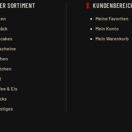
ER SORTIMENT
KUNDENBEREIC
ten
Meine Favoriten
äck
Mein Konto
cakes
Mein Warenkorb
scheine
hen
tchen
t
fee & Eis
cks
stiges