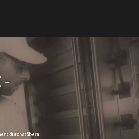
 -
ment durchstöbern